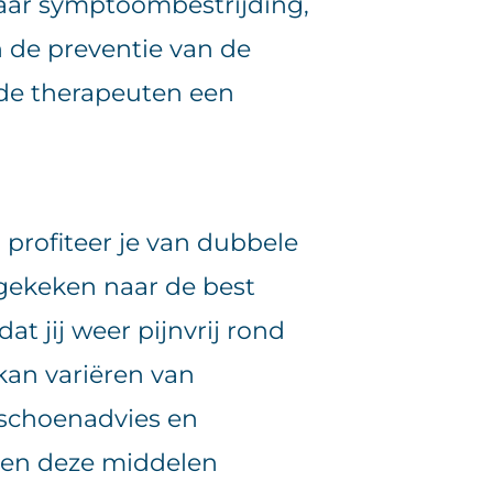
aar symptoombestrijding,
 de preventie van de
 de therapeuten een
 profiteer je van dubbele
gekeken naar de best
at jij weer pijnvrij rond
kan variëren van
 schoenadvies en
nen deze middelen