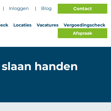
|
Inloggen
|
Blog
Contact
heck
Locaties
Vacatures
Vergoedingscheck
Afspraak
 slaan handen