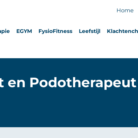
Home
apie
EGYM
FysioFitness
Leefstijl
Klachtenc
t en Podotherapeut