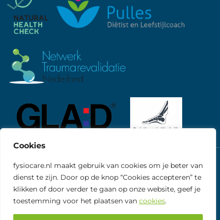
Cookies
fysiocare.nl maakt gebruik van cookies om je beter van
©
Fysiocare
Algemene voorwaarden
Privacy
dienst te zijn. Door op de knop “Cookies accepteren” te
Cookies
klikken of door verder te gaan op onze website, geef je
toestemming voor het plaatsen van
cookies
.
Webdesign door
Tundra digital branding &