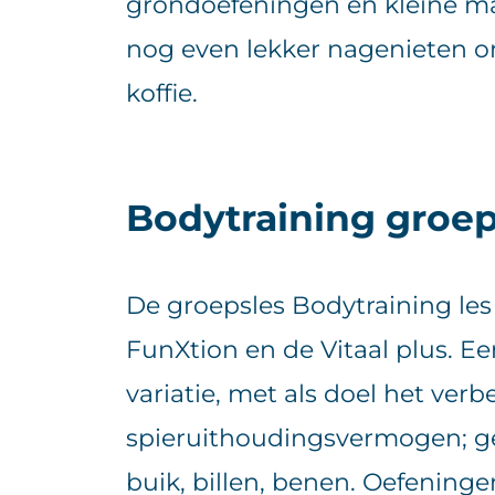
grondoefeningen en kleine mat
nog even lekker nagenieten o
koffie.
Bodytraining groep
De groepsles Bodytraining les
FunXtion en de Vitaal plus. Ee
variatie, met als doel het ver
spieruithoudingsvermogen; ger
buik, billen, benen. Oefeninge