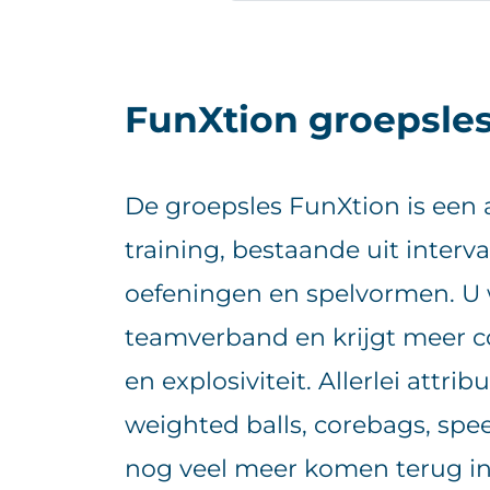
FunXtion groepsle
De groepsles FunXtion is een a
training, bestaande uit interv
oefeningen en spelvormen. U w
teamverband en krijgt meer co
en explosiviteit. Allerlei attrib
weighted balls, corebags, sp
nog veel meer komen terug in 