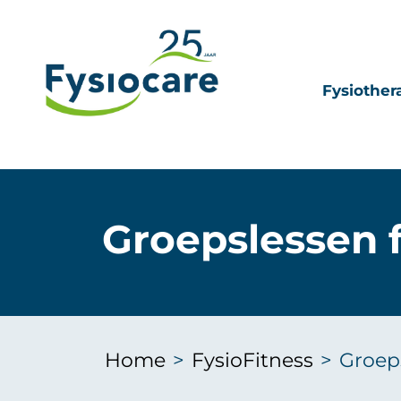
Fysiother
Groepslessen f
Home
>
FysioFitness
>
Groeps