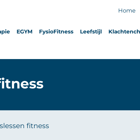
Home
apie
EGYM
FysioFitness
Leefstijl
Klachtenc
itness
lessen fitness