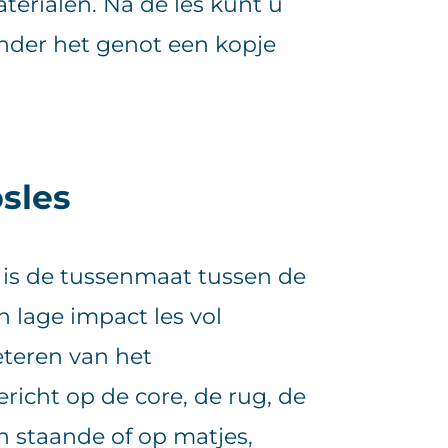
erialen. Na de les kunt u
nder het genot een kopje
sles
 is de tussenmaat tussen de
n lage impact les vol
beteren van het
icht op de core, de rug, de
n staande of op matjes,