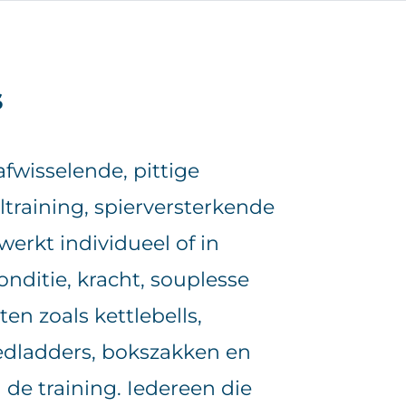
s
fwisselende, pittige
altraining, spierversterkende
erkt individueel of in
nditie, kracht, souplesse
uten zoals kettlebells,
eedladders, bokszakken en
de training. Iedereen die