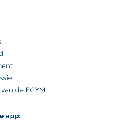
s
od
ment
ssie
n van de EGYM
e app: